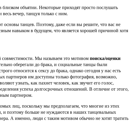
в близком объятии. Некоторые приходят просто послушать
весь вечер, танцуя только с ним.
т основы танцев. Поэтому, даже если вы решите, что вас не
езным навыком в будущем, что является хорошей причиной хотя
ой совместимости. Мы называем это мотивом
поиска/оценки
ельно оберегали до брака, и социальные танцы были
го относится к сексу до брака, однако сегодня у нас есть
ных партнеров им доступны только фотография, возможно,
ляют узнать, как пахнет человек, как звучит его голос,
ределения успеха долгосрочных отношений. В отличие от этого,
ьным партнером.
омых лиц, поскольку мы предполагаем, что многие из этих
и, и поэтому больше не нуждаются в наших танцевальных
нера. А именно, люди с таким мотивом обычно не хотят тратить