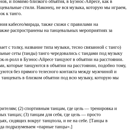
ов, и помимо близкого объятия, в Буэнос-Айресе, как в
цевальные стили. Наконец, не вся музыка, которую мы играем,
к к танго.
ния кабесео/мирада, также схожи с правилами на
также распространены на танцевальных мероприятиях за
ет с толку, название типа музыки, тесно связанной с танго)
льные сеты (танды) танго чередовались с тандами под музыку
ок-н-ролл в Буэнос-Айресе танцуют в объятии на расстоянии.
, которые танцуются в объятии на расстоянии, подобно тому,
нцуются без прямого телесного контакта между мужчиной и
 танцевать в близком объятии под всю музыку, которую мы
рителям; (2) спортивным танцам, где цель — тренировка и
х танцах; (3) танцам для себя, где цель — просто
ях, сидящих вокруг танцпола, и не на себе. [Танцы в
да подразумеваем «парные танцы».]