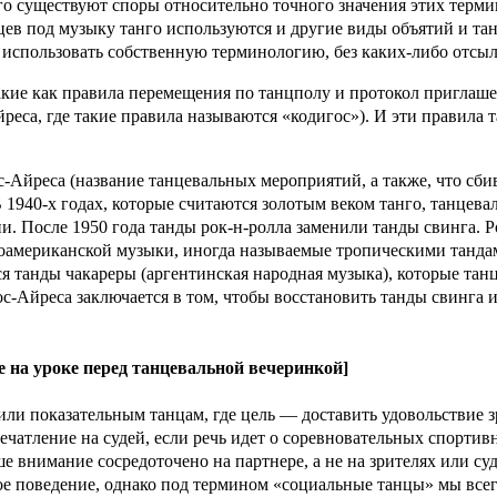
го существуют споры относительно точного значения этих термин
цев под музыку танго используются и другие виды объятий и тан
использовать собственную терминологию, без каких-либо отсыло
акие как правила перемещения по танцполу и протокол приглаше
еса, где такие правила называются «кодигос»). И эти правила 
Айреса (название танцевальных мероприятий, а также, что сбива
 1940-х годах, которые считаются золотым веком танго, танцева
и. После 1950 года танды рок-н-ролла заменили танды свинга. Р
американской музыки, иногда называемые тропическими тандами
тся танды чакареры (аргентинская народная музыка), которые та
-Айреса заключается в том, чтобы восстановить танды свинга и
 на уроке перед танцевальной вечеринкой]
ли показательным танцам, где цель — доставить удовольствие з
чатление на судей, если речь идет о соревновательных спортивны
внимание сосредоточено на партнере, а не на зрителях или судь
е поведение, однако под термином «социальные танцы» мы всег