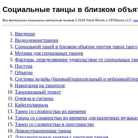
Социальные танцы в близком объя
Все материалы защищены авторским правом © 2026 Frank Revelo и CESDance LLC,
ww
Введение
Видеодемонстрации
Социальной таней в близком объятии против танца танго
Мотивы для социальных танцев
Факторы, определяющие удовольствие от социальных та
Постура
Объятие
Системы ходьбы (базовый/параллельный и небазовый/пе
Навигация на танцполе
Танцевальный этикет
Одежда и гигиена
Кабесео/мирада
Танец со сложностью во времени
Танцы со сложностью во времени для различных музыка
Танец со сложностью в пространстве
Демонстрационные танцы
Дополнительные занятия с учителем танцев