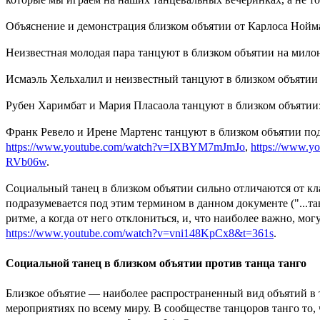
Объяснение и демонстрация близком объятии от Карлоса Нойм
Неизвестная молодая пара танцуют в близком объятии на мило
Исмаэль Хельхалил и неизвестный танцуют в близком объятии
Рубен Харимбат и Мария Пласаола танцуют в близком объятии
Франк Ревело и Ирене Мартенс танцуют в близком объятии под 
https://www.youtube.com/watch?v=IXBYM7mJmJo
,
https://www.
RVb06w
.
Социальный танец в близком объятии сильно отличаются от кла
подразумевается под этим термином в данном документе ("...т
ритме, а когда от него отклониться, и, что наиболее важно, мо
https://www.youtube.com/watch?v=vni148KpCx8&t=361s
.
Социальной танец в близком объятии против танца танго
Близкое объятие — наиболее распространенный вид объятий в 
мероприятиях по всему миру. В сообществе танцоров танго то, 