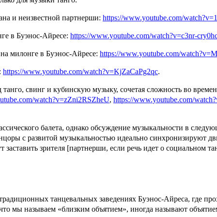
ана и неизвестной партнерши:
https://www.youtube.com/watch?
нге в Буэнос-Айресе:
https://www.youtube.com/watch?v=c3nr-cry0h
 на милонге в Буэнос-Айресе:
https://www.youtube.com/watch?v
:
https://www.youtube.com/watch?v=KjZaCaPg2qc
.
танго, свинг и кубинскую музыку, сочетая сложность во времен
youtube.com/watch?v=zZni2RSZheU
,
https://www.youtube.com/wat
ссического балета, однако обсуждение музыкальности в следующ
анцоры с развитой музыкальностью идеально синхронизируют дви
гут заставить зрителя [партнерши, если речь идет о социальном т
традиционных танцевальных заведениях Буэнос-Айреса, где прох
что мы называем «близким объятием», иногда называют объятием м