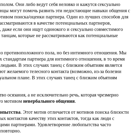
олом. Они либо ведут себя неловко и кажутся сексуально
анцы могут помочь развить эти недостающие навыки общения с
мотивом поиска/оценки партнера. Один из лучших способов для
ссматриваются в качестве потенциальных партнеров,
 даже если они ищут одинокого и сексуально совместимого
 танцам, которые не рассматриваются как потенциальные
нно противоположного пола, но без интимного отношения. Мы
х стандартам партнера для интимного отношения, в то время
людьми. В этих случаях танец с близким объятиям является
т желаемого телесного контакта (возможно, из-за болезни
суальном плане. В этих случаях танец с близким объятиям
о осязания, а не исключительно речь, которая чрезмерно
то мотивом
невербального общения
.
бопытства
. Этот мотив отличается от мотивов поиска близости
х контактов качеству этих контактов, тогда как люди с
щими партнерами. Удовлетворение любопытства часто
 повторно.