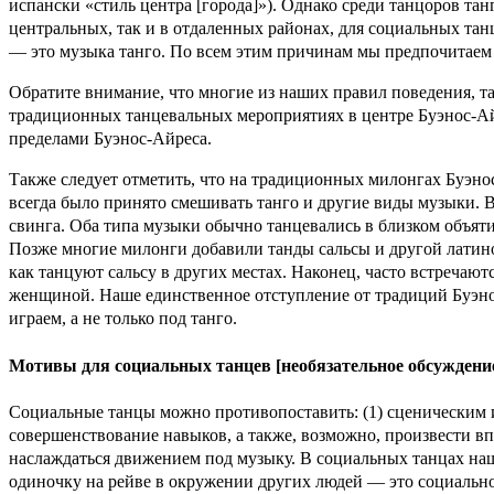
испански «стиль центра [города]»). Однако среди танцоров тан
центральных, так и в отдаленных районах, для социальных тан
— это музыка танго. По всем этим причинам мы предпочитаем 
Обратите внимание, что многие из наших правил поведения, т
традиционных танцевальных мероприятиях в центре Буэнос-Айр
пределами Буэнос-Айреса.
Также следует отметить, что на традиционных милонгах Буэнос-
всегда было принято смешивать танго и другие виды музыки. В
свинга. Оба типа музыки обычно танцевались в близком объяти
Позже многие милонги добавили танды сальсы и другой латино
как танцуют сальсу в других местах. Наконец, часто встречаю
женщиной. Наше единственное отступление от традиций Буэнос
играем, а не только под танго.
Мотивы для социальных танцев [необязательное обсуждение
Социальные танцы можно противопоставить: (1) сценическим и
совершенствование навыков, а также, возможно, произвести впе
наслаждаться движением под музыку. В социальных танцах наше 
одиночку на рейве в окружении других людей — это социально