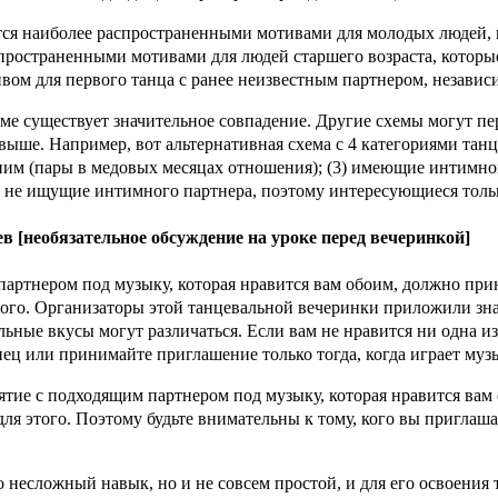
тся наиболее распространенными мотивами для молодых людей, 
спространенными мотивами для людей старшего возраста, котор
ом для первого танца с ранее неизвестным партнером, независи
 существует значительное совпадение. Другие схемы могут пе
выше. Например, вот альтернативная схема с 4 категориями танц
м (пары в медовых месяцах отношения); (3) имеющие интимног
и не ищущие интимного партнера, поэтому интересующиеся толь
 [необязательное обсуждение на уроке перед вечеринкой]
 партнером под музыку, которая нравится вам обоим, должно пр
того. Организаторы этой танцевальной вечеринки приложили зна
ьные вкусы могут различаться. Если вам не нравится ни одна из
нец или принимайте приглашение только тогда, когда играет музы
ъятие с подходящим партнером под музыку, которая нравится ва
я этого. Поэтому будьте внимательны к тому, кого вы приглаша
о несложный навык, но и не совсем простой, и для его освоения