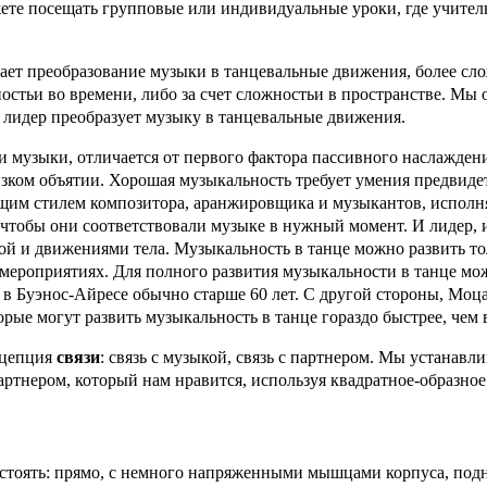
ете посещать групповые или индивидуальные уроки, где учите
ачает преобразование музыки в танцевальные движения, более сл
остьи во времени, либо за счет сложностьи в пространстве. Мы 
к лидер преобразует музыку в танцевальные движения.
и музыки, отличается от первого фактора пассивного наслажде
зком объятии. Хорошая музыкальность требует умения предвидеть
бщим стилем композитора, аранжировщика и музыкантов, исполн
, чтобы они соответствовали музыке в нужный момент. И лидер
ой и движениями тела. Музыкальность в танце можно развить т
 мероприятиях. Для полного развития музыкальности в танце мо
в Буэнос-Айресе обычно старше 60 лет. С другой стороны, Моцар
ые могут развить музыкальность в танце гораздо быстрее, чем 
нцепция
связи
: связь с музыкой, связь с партнером. Мы устанавли
ртнером, который нам нравится, используя квадратное-образное 
стоять: прямо, с немного напряженными мышцами корпуса, подня