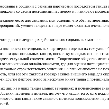
ересованы в общении с разными партнерами посредством танцев 
 приходят со своим постоянным партнером и планируют провести 
еальное место для свидания, при условии, что оба партнера знаю
роприятий, умение танцевать в паре может оказаться очень пол
ют один из следующих действительно социальных мотивов:
ы для поиска потенциальных партнеров и оценки их сексуальн
отивом для социальных танцев, поскольку молодых женщин тщат
т сексуальной совместимости. Современное общество менее стро
ы ограничениями онлайн-знакомств, где для оценки потенциаль
есколько строк текстового описания. Онлайн-знакомства не позво
сть, хотя все эти факторы гораздо важнее внешнего вида для оп
ти другие факторы всего за несколько минут танца с потенциал
ых лиц на наших танцевальных вечеринках и исчезновение знак
оценки партнера и исчезли, потому что нашли того, кого искал
нного стиля танца также связано с мотивом поиска/оценки парт
илей.