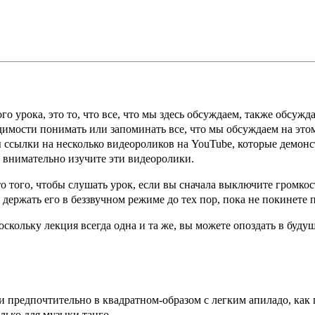
го урока, это то, что все, что мы здесь обсуждаем, также обсуж
имости понимать или запоминать все, что мы обсуждаем на этом
ы ссылки на несколько видеороликов на YouTube, которые демонс
, внимательно изучите эти видеоролики.
о того, чтобы слушать урок, если вы сначала выключите громкост
держать его в беззвучном режиме до тех пор, пока не покинете
оскольку лекция всегда одна и та же, вы можете опоздать в буду
и предпочтительно в квадратном-образом с легким апиладо, как 
лько для музыки танго.