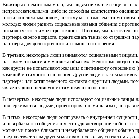
Во-вторых, некоторым молодым людям не хватает социальных 
непривлекательными, либо не способны компетентно оцениват
противоположным полом, поэтому мы называем это мотивом
р
молодых людей развить социальные навыки общения с противо
поскольку это снижает тревожность. Поэтому мы настоятельн
партнера своего возраста, практиковать танцы со старшими п
партнеры для долгосрочного интимного отношения.
В-третьих, некоторые люди занимаются социальными танцами, 
называем это мотивом «поиска объятия». Некоторые люди с так
как другие не испытывают желания к интимному отношению (воз
заменой
интимного отношения. Другие люди с таким мотивом в
партнера) или хотят телесного контакта с другими людьми, пом
является
дополнением
к интимному отношению.
В-четвертых, некоторые люди используют социальные танцы для
подчеркивается людьми, ориентированными на язык, по срав
В-пятых, некоторые люди хотят узнать о внутренней сущности
и невербального общения тем, что удовлетворение любопытства
мотивами поиска близости и невербального общения обычно 
предшествует этим другим мотивам, поскольку сначала мы дол