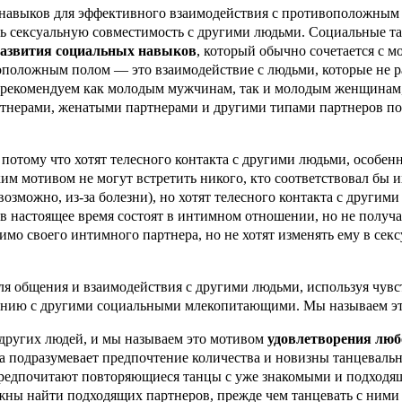
навыков для эффективного взаимодействия с противоположным п
ь сексуальную совместимость с другими людьми. Социальные т
азвития социальных навыков
, который обычно сочетается с 
положным полом — это взаимодействие с людьми, которые не ра
о рекомендуем как молодым мужчинам, так и молодым женщинам,
артнерами, женатыми партнерами и другими типами партнеров по
потому что хотят телесного контакта с другими людьми, особе
им мотивом не могут встретить никого, кто соответствовал бы и
можно, из-за болезни), но хотят телесного контакта с другими 
 настоящее время состоят в интимном отношении, но не получаю
имо своего интимного партнера, но не хотят изменять ему в сек
 общения и взаимодействия с другими людьми, используя чувств
нению с другими социальными млекопитающими. Мы называем э
 других людей, и мы называем это мотивом
удовлетворения лю
 подразумевает предпочтение количества и новизны танцевальны
предпочитают повторяющиеся танцы с уже знакомыми и подходя
жны найти подходящих партнеров, прежде чем танцевать с ними