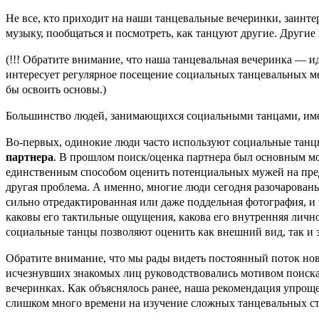
Не все, кто приходит на наши танцевальные вечеринки, заинт
музыку, пообщаться и посмотреть, как танцуют другие. Другие
(!!! Обратите внимание, что наша танцевальная вечеринка — ид
интересует регулярное посещение социальных танцевальных ме
бы освоить основы.)
Большинство людей, занимающихся социальными танцами, име
Во-первых, одинокие люди часто используют социальные танц
партнера
. В прошлом поиск/оценка партнера был основным м
единственным способом оценить потенциальных мужей на предме
другая проблема. А именно, многие люди сегодня разочарован
сильно отредактированная или даже поддельная фотография, и н
каковы его тактильные ощущения, какова его внутренняя лично
социальные танцы позволяют оценить как внешний вид, так и э
Обратите внимание, что мы рады видеть постоянный поток нов
исчезнувших знакомых лиц руководствовались мотивом поиска/
вечеринках. Как объяснялось ранее, наша рекомендация упроще
слишком много времени на изучение сложных танцевальных ст