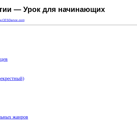
тии — Урок для начинающих
w.CESDance.com
нцев
рекрестный)
льных жанров