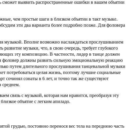
ль сможет выявить распространенные ошибки в вашем объятии
ожные, чем простые шаги в близком объятии в такт музыке.
обсудим эти два варианта более подробно позже. Для фоловера
ния музыкой. Вполне возможно наслаждаться прослушиванием
 развитие музыки, что, в свою очередь, требует глубокого
яющих эту композицию. В частности, лидер в танце должен
, и фоловер должны развить сильную эмоциональную реакцию
олько путем длительного прослушивания танцевальной музыки
жет потребоваться целая жизнь, поэтому лучшие социальные
т сочинял сонаты в 6 лет, и точно так же существуют
в среднем.
ваем связь с музыкой, которая нам нравится, преобразуя эту
близкое объятие с легким апиладо.
той грудью, постоянно перенося вес тела на переднюю часть