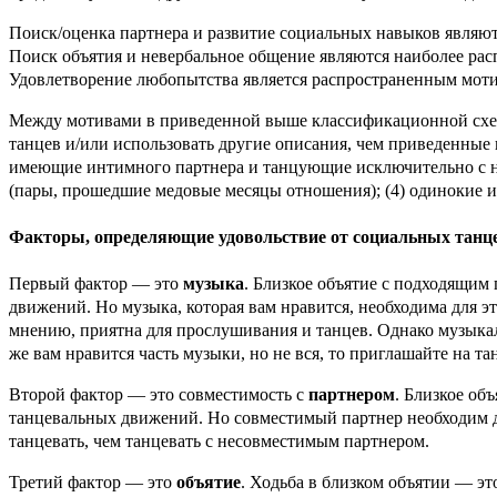
Поиск/оценка партнера и развитие социальных навыков являю
Поиск объятия и невербальное общение являются наиболее ра
Удовлетворение любопытства является распространенным мотив
Между мотивами в приведенной выше классификационной схеме
танцев и/или использовать другие описания, чем приведенные 
имеющие интимного партнера и танцующие исключительно с ни
(пары, прошедшие медовые месяцы отношения); (4) одинокие 
Факторы, определяющие удовольствие от социальных танцев
Первый фактор — это
музыка
. Близкое объятие с подходящим
движений. Но музыка, которая вам нравится, необходима для э
мнению, приятна для прослушивания и танцев. Однако музыкал
же вам нравится часть музыки, но не вся, то приглашайте на та
Второй фактор — это совместимость с
партнером
. Близкое об
танцевальных движений. Но совместимый партнер необходим дл
танцевать, чем танцевать с несовместимым партнером.
Третий фактор — это
объятие
. Ходьба в близком объятии — эт