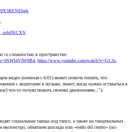
v=19X5RENEhgk
.
c
.
=M_ozbfJECXY
.
и со сложностью в пространстве:
ch?v=0SWI4VIW9B4
,
https://www.youtube.com/watch?v=GL3s-
ем видео (начиная с 6:01) может помочь понять, что
жения с акцентами в музыке, знают, когда нужно оставаться в
анце] что-то почувствовать своими движениями..."):
одят социальные танцы под танго, а также на танцевальных
илонгеро, объятием апиладо или «estilo del centro» (по-